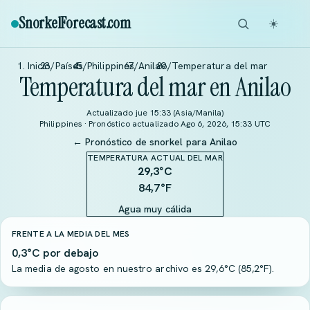
SnorkelForecast
.com
☀️
Inicio
/
Países
/
Philippines
/
Anilao
/
Temperatura del mar
Temperatura del mar en Anilao
Actualizado jue 15:33 (Asia/Manila)
Philippines · Pronóstico actualizado Ago 6, 2026, 15:33 UTC
← Pronóstico de snorkel para Anilao
TEMPERATURA ACTUAL DEL MAR
29,3
°C
84,7°F
Agua muy cálida
FRENTE A LA MEDIA DEL MES
0,3°C por debajo
La media de agosto en nuestro archivo es 29,6°C (85,2°F).