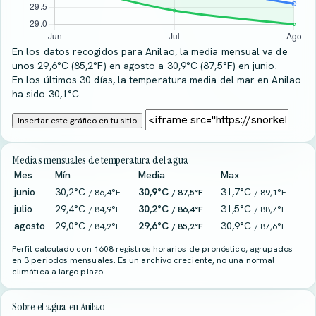
En los datos recogidos para Anilao, la media mensual va de
unos 29,6°C (85,2°F) en agosto a 30,9°C (87,5°F) en junio.
En los últimos 30 días, la temperatura media del mar en Anilao
ha sido 30,1°C.
Insertar este gráfico en tu sitio
Medias mensuales de temperatura del agua
Mes
Mín
Media
Max
junio
30,2°C
30,9°C
31,7°C
/ 86,4°F
/ 87,5°F
/ 89,1°F
julio
29,4°C
30,2°C
31,5°C
/ 84,9°F
/ 86,4°F
/ 88,7°F
agosto
29,0°C
29,6°C
30,9°C
/ 84,2°F
/ 85,2°F
/ 87,6°F
Perfil calculado con 1608 registros horarios de pronóstico, agrupados
en 3 periodos mensuales. Es un archivo creciente, no una normal
climática a largo plazo.
Sobre el agua en Anilao