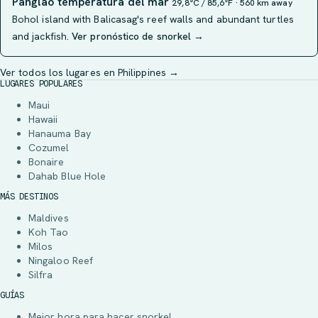
Panglao temperatura del mar
29,8°C / 85,6°F · 560 km away
Bohol island with Balicasag's reef walls and abundant turtles
and jackfish.
Ver pronóstico de snorkel →
Ver todos los lugares en Philippines →
LUGARES POPULARES
Maui
Hawaii
Hanauma Bay
Cozumel
Bonaire
Dahab Blue Hole
MÁS DESTINOS
Maldives
Koh Tao
Milos
Ningaloo Reef
Silfra
GUÍAS
Mejor hora para hacer snorkel