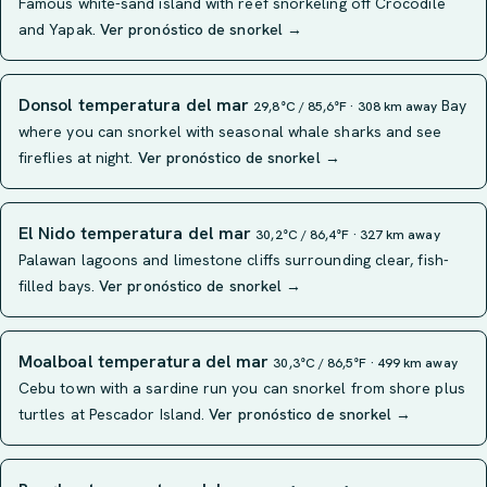
Famous white-sand island with reef snorkeling off Crocodile
and Yapak.
Ver pronóstico de snorkel →
Donsol temperatura del mar
Bay
29,8°C / 85,6°F · 308 km away
where you can snorkel with seasonal whale sharks and see
fireflies at night.
Ver pronóstico de snorkel →
El Nido temperatura del mar
30,2°C / 86,4°F · 327 km away
Palawan lagoons and limestone cliffs surrounding clear, fish-
filled bays.
Ver pronóstico de snorkel →
Moalboal temperatura del mar
30,3°C / 86,5°F · 499 km away
Cebu town with a sardine run you can snorkel from shore plus
turtles at Pescador Island.
Ver pronóstico de snorkel →