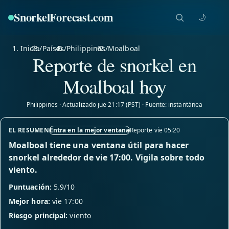
SnorkelForecast
.com
🌙
Inicio
/
Países
/
Philippines
/
Moalboal
Reporte de snorkel en
Moalboal hoy
Philippines · Actualizado jue 21:17 (PST) · Fuente: instantánea
EL RESUMEN
Entra en la mejor ventana
Reporte vie 05:20
Moalboal tiene una ventana útil para hacer
snorkel alrededor de vie 17:00. Vigila sobre todo
viento.
Puntuación:
5.9/10
Mejor hora:
vie 17:00
Riesgo principal:
viento