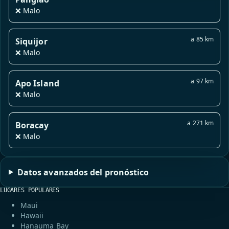
❌ Malo
a 85 km
Siquijor
❌ Malo
a 97 km
Apo Island
❌ Malo
a 271 km
Boracay
❌ Malo
Datos avanzados del pronóstico
LUGARES POPULARES
Maui
Hawaii
Hanauma Bay