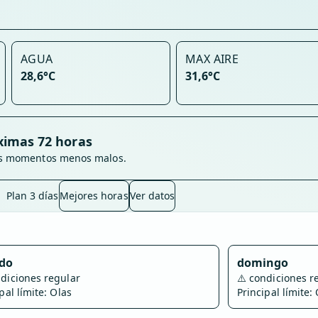
AGUA
MAX AIRE
28,6°C
31,6°C
ximas 72 horas
los momentos menos malos.
Plan 3 días
Mejores horas
Ver datos
do
domingo
diciones regular
⚠️
condiciones r
pal límite: Olas
Principal límite: