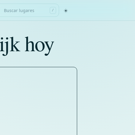
☀️
/
ijk hoy