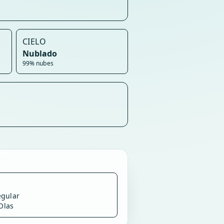
CIELO
Nublado
99% nubes
egular
 Olas