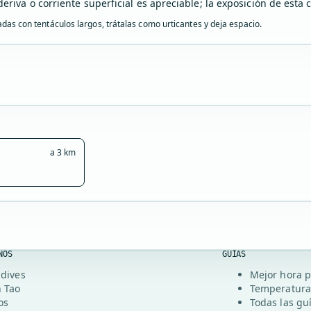
deriva o corriente superficial es apreciable; la exposición de est
s con tentáculos largos, trátalas como urticantes y deja espacio.
a 3 km
NOS
GUÍAS
dives
Mejor hora p
 Tao
Temperatura
os
Todas las gu