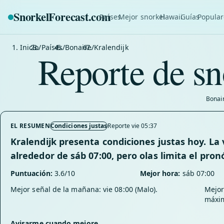
SnorkelForecast
.com
Países
Mejor snorkel
Hawaii
Guías
Popular
Inicio
/
Países
/
Bonaire
/
Kralendijk
Reporte de sn
Bonair
EL RESUMEN
Condiciones justas
Reporte vie 05:37
Kralendijk presenta condiciones justas hoy. L
alrededor de sáb 07:00, pero olas limita el pron
Puntuación:
3.6/10
Mejor hora:
sáb 07:00
Mejor señal de la mañana: vie 08:00 (Malo).
Mejor 
máxim
Avisarme cuando mejore