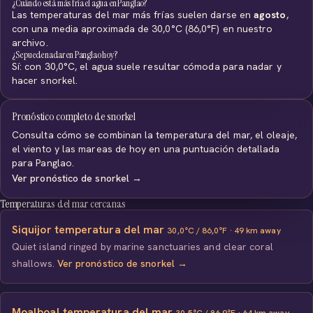
¿Cuándo está más fría el agua en Panglao?
Las temperaturas del mar más frías suelen darse en
agosto
,
con una media aproximada de 30,0°C (86,0°F) en nuestro
archivo.
¿Se puede nadar en Panglao hoy?
Sí: con 30,0°C, el agua suele resultar cómoda para nadar y
hacer snorkel.
Pronóstico completo de snorkel
Consulta cómo se combinan la temperatura del mar, el oleaje,
el viento y las mareas de hoy en una puntuación detallada
para Panglao.
Ver pronóstico de snorkel →
Temperaturas del mar cercanas
Siquijor temperatura del mar
30,0°C / 86,0°F · 49 km away
Quiet island ringed by marine sanctuaries and clear coral
shallows.
Ver pronóstico de snorkel →
Moalboal temperatura del mar