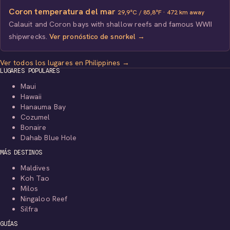
Coron temperatura del mar
29,9°C / 85,8°F · 472 km away
Calauit and Coron bays with shallow reefs and famous WWII
shipwrecks.
Ver pronóstico de snorkel →
Ver todos los lugares en Philippines →
LUGARES POPULARES
Maui
Hawaii
Hanauma Bay
Cozumel
Bonaire
Dahab Blue Hole
MÁS DESTINOS
Maldives
Koh Tao
Milos
Ningaloo Reef
Silfra
GUÍAS