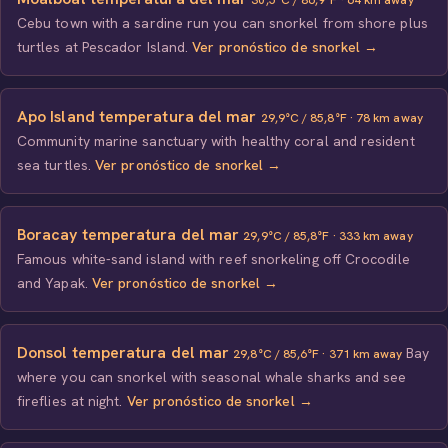
30,5°C / 86,9°F · 64 km away
Cebu town with a sardine run you can snorkel from shore plus
turtles at Pescador Island.
Ver pronóstico de snorkel →
Apo Island temperatura del mar
29,9°C / 85,8°F · 78 km away
Community marine sanctuary with healthy coral and resident
sea turtles.
Ver pronóstico de snorkel →
Boracay temperatura del mar
29,9°C / 85,8°F · 333 km away
Famous white-sand island with reef snorkeling off Crocodile
and Yapak.
Ver pronóstico de snorkel →
Donsol temperatura del mar
Bay
29,8°C / 85,6°F · 371 km away
where you can snorkel with seasonal whale sharks and see
fireflies at night.
Ver pronóstico de snorkel →