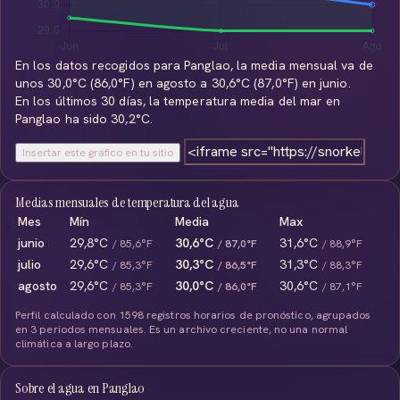
En los datos recogidos para Panglao, la media mensual va de
unos 30,0°C (86,0°F) en agosto a 30,6°C (87,0°F) en junio.
En los últimos 30 días, la temperatura media del mar en
Panglao ha sido 30,2°C.
Insertar este gráfico en tu sitio
Medias mensuales de temperatura del agua
Mes
Mín
Media
Max
junio
29,8°C
30,6°C
31,6°C
/ 85,6°F
/ 87,0°F
/ 88,9°F
julio
29,6°C
30,3°C
31,3°C
/ 85,3°F
/ 86,5°F
/ 88,3°F
agosto
29,6°C
30,0°C
30,6°C
/ 85,3°F
/ 86,0°F
/ 87,1°F
Perfil calculado con 1598 registros horarios de pronóstico, agrupados
en 3 periodos mensuales. Es un archivo creciente, no una normal
climática a largo plazo.
Sobre el agua en Panglao