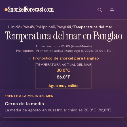
SnorkelForecast
.com
🌅
Inicio
/
Países
/
Philippines
/
Panglao
/
Temperatura del mar
Temperatura del mar en Panglao
Actualizado jue 05:09 (Asia/Manila)
Philippines · Pronóstico actualizado Ago 6, 2026, 05:09 UTC
← Pronóstico de snorkel para Panglao
TEMPERATURA ACTUAL DEL MAR
30,0
°C
86,0°F
Agua muy cálida
FRENTE A LA MEDIA DEL MES
Cerca de la media
La media de agosto en nuestro archivo es 30,0°C (86,0°F).