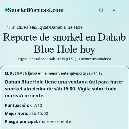
SnorkelForecast
.com
☀️
Inicio
/
Países
/
Egypt
/
Dahab Blue Hole
Reporte de snorkel en Dahab
Blue Hole hoy
Egypt · Actualizado sáb 10:39 (EEST) · Fuente: instantánea
EL RESUMEN
Entra en la mejor ventana
Reporte sáb 14:12
Dahab Blue Hole tiene una ventana útil para hacer
snorkel alrededor de sáb 15:00. Vigila sobre todo
marea/corriente.
Puntuación:
6.7/10
Mejor hora:
sáb 15:00
Riesgo principal:
marea/corriente