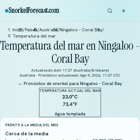
SnorkelForecast
.com
☀️
Inicio
/
Países
/
Australia
/
Ningaloo - Coral Bay
/
Temperatura del mar
Temperatura del mar en Ningaloo -
Coral Bay
Actualizado dom 11:27 (Australia/Brisbane)
Australia · Pronóstico actualizado Ago 9, 2026, 11:27 UTC
← Pronóstico de snorkel para Ningaloo - Coral Bay
TEMPERATURA ACTUAL DEL MAR
23,0
°C
73,4°F
Agua templada
FRENTE A LA MEDIA DEL MES
Cerca de la media