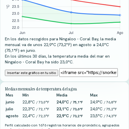
En los datos recogidos para Ningaloo - Coral Bay, la media
mensual va de unos 22,9°C (73,2°F) en agosto a 24,0°C
(75,1°F) en junio.
En los últimos 30 días, la temperatura media del mar en
Ningaloo - Coral Bay ha sido 23,0°C.
Insertar este gráfico en tu sitio
Medias mensuales de temperatura del agua
Mes
Mín
Media
Max
junio
22,8°C
24,0°C
24,9°C
/ 73,0°F
/ 75,1°F
/ 76,8°F
julio
22,3°C
23,1°C
24,0°C
/ 72,1°F
/ 73,6°F
/ 75,2°F
agosto
22,4°C
22,9°C
23,5°C
/ 72,3°F
/ 73,2°F
/ 74,3°F
Perfil calculado con 1676 registros horarios de pronóstico, agrupados