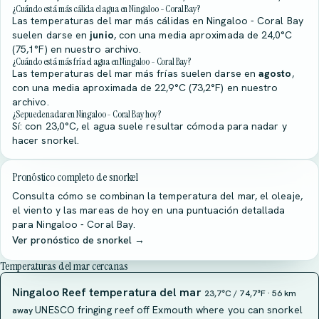
¿Cuándo está más cálida el agua en Ningaloo - Coral Bay?
Las temperaturas del mar más cálidas en Ningaloo - Coral Bay
suelen darse en
junio
, con una media aproximada de 24,0°C
(75,1°F) en nuestro archivo.
¿Cuándo está más fría el agua en Ningaloo - Coral Bay?
Las temperaturas del mar más frías suelen darse en
agosto
,
con una media aproximada de 22,9°C (73,2°F) en nuestro
archivo.
¿Se puede nadar en Ningaloo - Coral Bay hoy?
Sí: con 23,0°C, el agua suele resultar cómoda para nadar y
hacer snorkel.
Pronóstico completo de snorkel
Consulta cómo se combinan la temperatura del mar, el oleaje,
el viento y las mareas de hoy en una puntuación detallada
para Ningaloo - Coral Bay.
Ver pronóstico de snorkel →
Temperaturas del mar cercanas
Ningaloo Reef temperatura del mar
23,7°C / 74,7°F · 56 km
UNESCO fringing reef off Exmouth where you can snorkel
away