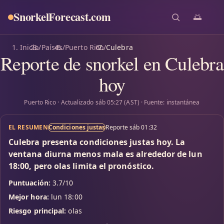
SnorkelForecast
.com
🌅
Inicio
/
Países
/
Puerto Rico
/
Culebra
Reporte de snorkel en Culebra
hoy
Puerto Rico · Actualizado sáb 05:27 (AST) · Fuente: instantánea
EL RESUMEN
Condiciones justas
Reporte sáb 01:32
Culebra presenta condiciones justas hoy. La
ventana diurna menos mala es alrededor de lun
18:00, pero olas limita el pronóstico.
Puntuación:
3.7/10
Mejor hora:
lun 18:00
Riesgo principal:
olas