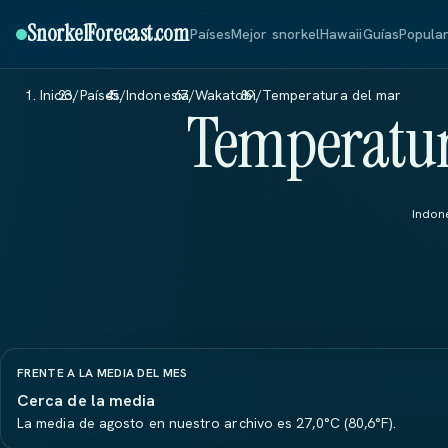
SnorkelForecast
.com
Países
Mejor snorkel
Hawaii
Guías
Popula
Inicio
/
Países
/
Indonesia
/
Wakatobi
/
Temperatura del mar
Temperatur
Indone
FRENTE A LA MEDIA DEL MES
Cerca de la media
La media de agosto en nuestro archivo es 27,0°C (80,6°F).