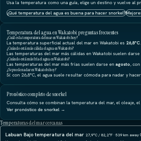
Usa la temperatura como una guía, elige un destino y vuelve al p
¿Qué temperatura del agua es buena para hacer snorkel?
Mejore
Temperatura del agua en Wakatobi: preguntas frecuentes
¿Cuál es la temperatura del mar en Wakatobi hoy?
La temperatura superficial actual del mar en Wakatobi es
26,8°C
¿Cuándo está más cálida el agua en Wakatobi?
Las temperaturas del mar más cálidas en Wakatobi suelen darse
¿Cuándo está más fría el agua en Wakatobi?
Las temperaturas del mar más frías suelen darse en
agosto
, con
¿Se puede nadar en Wakatobi hoy?
Sí: con 26,8°C, el agua suele resultar cómoda para nadar y hacer
Pronóstico completo de snorkel
Consulta cómo se combinan la temperatura del mar, el oleaje, el
Ver pronóstico de snorkel →
Temperaturas del mar cercanas
Labuan Bajo temperatura del mar
27,9°C / 82,2°F · 539 km away