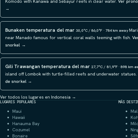
Komodo with Kanawa and Sebayur reefs in clear water.
Ver pronó
→
Bunaken temperatura del mar
Mari
30,0°C / 86,0°F · 784 km away
near Manado famous for vertical coral walls teeming with fish.
Ve
snorkel →
Gili Trawangan temperatura del mar
27,7°C / 81,9°F · 898 km 
island off Lombok with turtle-filled reefs and underwater statues.
de snorkel →
Ver todos los lugares en Indonesia →
LUGARES POPULARES
MÁS DESTI
Maui
Mal
Hawaii
Ko
Hanauma Bay
Mil
Cozumel
Nin
Bonaire
Silf