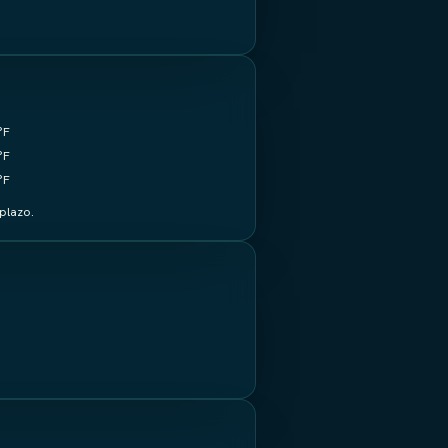
°F
°F
°F
plazo.