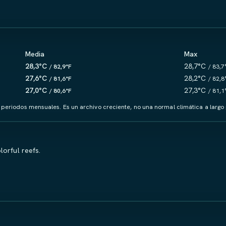
Media
Max
28,3°C
28,7°C
/ 82,9°F
/ 83,7
27,6°C
28,2°C
/ 81,6°F
/ 82,8
27,0°C
27,3°C
/ 80,6°F
/ 81,1
 periodos mensuales. Es un archivo creciente, no una normal climática a largo 
lorful reefs.