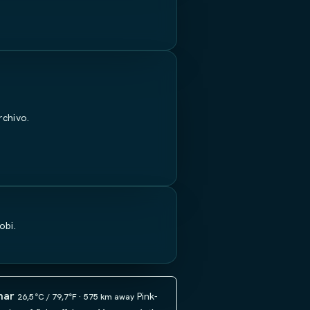
rchivo.
obi.
mar
Pink-
26,5°C / 79,7°F · 575 km away