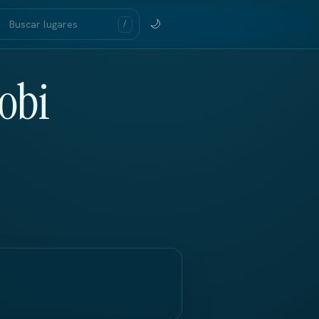
🌙
/
obi