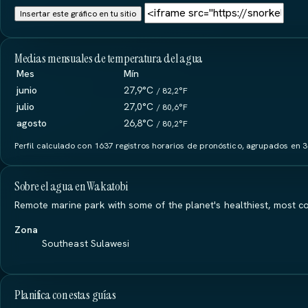
Insertar este gráfico en tu sitio
Medias mensuales de temperatura del agua
Mes
Mín
junio
27,9°C
/ 82,2°F
julio
27,0°C
/ 80,6°F
agosto
26,8°C
/ 80,2°F
Perfil calculado con 1637 registros horarios de pronóstico, agrupados en 3
Sobre el agua en Wakatobi
Remote marine park with some of the planet's healthiest, most co
Zona
Southeast Sulawesi
Planifica con estas guías