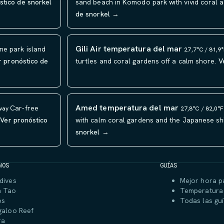
stico de snorkel
sand beach in Komodo park with vivid coral an
de snorkel →
Gili Air temperatura del mar
ne park island
27,7°C / 81,9
r pronóstico de
turtles and coral gardens off a calm shore.
V
Amed temperatura del mar
Car-free
away
27,8°C / 82,0°
Ver pronóstico
with calm coral gardens and the Japanese sh
snorkel →
NOS
GUÍAS
dives
Mejor hora p
h Tao
Temperatura 
os
Todas las gu
galoo Reef
ra