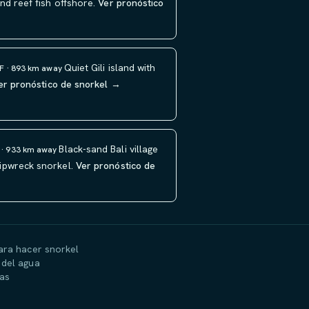
d reef fish offshore.
Ver pronóstico
Quiet Gili island with
°F · 893 km away
er pronóstico de snorkel →
Black-sand Bali village
F · 933 km away
ipwreck snorkel.
Ver pronóstico de
ara hacer snorkel
del agua
ías