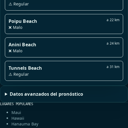
⚠️ Regular
a 22 km
Poipu Beach
❌ Malo
a 24 km
Anini Beach
❌ Malo
a 31 km
Tunnels Beach
⚠️ Regular
Datos avanzados del pronóstico
LUGARES POPULARES
Maui
Hawaii
Hanauma Bay