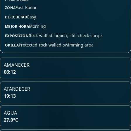
East Kauai
ZONA
Easy
DIFICULTAD
Morning
MEJOR HORA
Rock-walled lagoon; still check surge
EXPOSICIÓN
Protected rock-walled swimming area
ORILLA
AMANECER
06:12
ATARDECER
19:13
AGUA
27,0°C