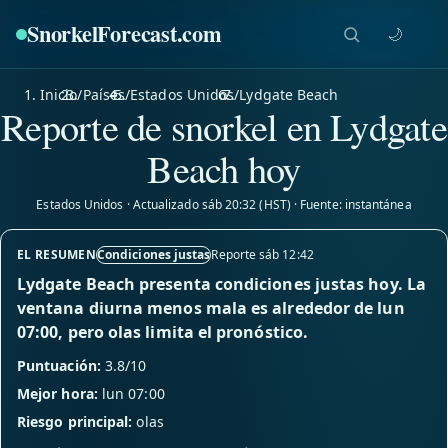
SnorkelForecast
.com
🌙
Inicio
/
Países
/
Estados Unidos
/
Lydgate Beach
Reporte de snorkel en Lydgate
Beach hoy
Estados Unidos · Actualizado sáb 20:32 (HST) · Fuente: instantánea
EL RESUMEN
Condiciones justas
Reporte sáb 12:42
Lydgate Beach presenta condiciones justas hoy. La
ventana diurna menos mala es alrededor de lun
07:00, pero olas limita el pronóstico.
Puntuación:
3.8/10
Mejor hora:
lun 07:00
Riesgo principal:
olas