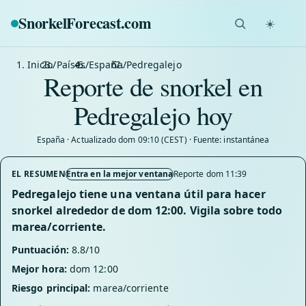
SnorkelForecast
.com
☀️
Inicio
/
Países
/
España
/
Pedregalejo
Reporte de snorkel en
Pedregalejo hoy
España · Actualizado dom 09:10 (CEST) · Fuente: instantánea
EL RESUMEN
Entra en la mejor ventana
Reporte dom 11:39
Pedregalejo tiene una ventana útil para hacer
snorkel alrededor de dom 12:00. Vigila sobre todo
marea/corriente.
Puntuación:
8.8/10
Mejor hora:
dom 12:00
Riesgo principal:
marea/corriente