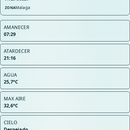
Malaga
ZONA
AMANECER
07:29
ATARDECER
21:16
AGUA
25,7°C
MAX AIRE
32,6°C
CIELO
Despejado