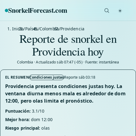
SnorkelForecast
.com
☀️
Inicio
/
Países
/
Colombia
/
Providencia
Reporte de snorkel en
Providencia hoy
Colombia · Actualizado sáb 07:47 (-05) · Fuente: instantánea
EL RESUMEN
Condiciones justas
Reporte sáb 03:18
Providencia presenta condiciones justas hoy. La
ventana diurna menos mala es alrededor de dom
12:00, pero olas limita el pronóstico.
Puntuación:
3.1/10
Mejor hora:
dom 12:00
Riesgo principal:
olas