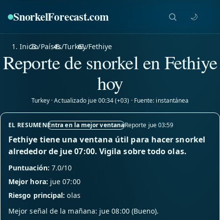
SnorkelForecast
.com
🌙
Inicio
/
Países
/
Turkey
/
Fethiye
Reporte de snorkel en Fethiye
hoy
Turkey · Actualizado jue 00:34 (+03) · Fuente: instantánea
EL RESUMEN
Entra en la mejor ventana
Reporte jue 03:59
Fethiye tiene una ventana útil para hacer snorkel
alrededor de jue 07:00. Vigila sobre todo olas.
Puntuación:
7.0/10
Mejor hora:
jue 07:00
Riesgo principal:
olas
Mejor señal de la mañana: jue 08:00 (Bueno).