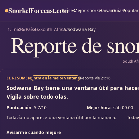
SnorkelForecast
.com
Países
Mejor snorkel
Hawaii
Guías
Popular
Inicio
/
Países
/
South Africa
/
Sodwana Bay
Reporte de sno
South Afr
EL RESUMEN
Entra en la mejor ventana
Reporte vie 21:16
Sodwana Bay tiene una ventana útil para hacer
Vigila sobre todo olas.
Puntuación:
5.7/10
Mejor hora:
sáb 09:00
Todavía no aparece una ventana útil por la mañana.
Todav
Avisarme cuando mejore