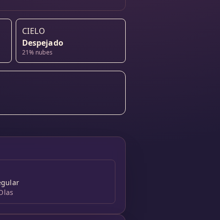
CIELO
Despejado
21% nubes
egular
 Olas