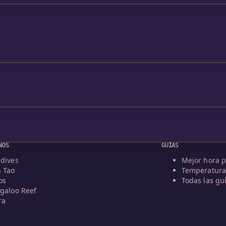
NOS
GUÍAS
dives
Mejor hora p
 Tao
Temperatura
os
Todas las gu
galoo Reef
ra