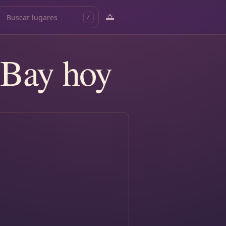
🌅
/
 Bay hoy