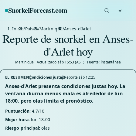
SnorkelForecast
.com
☀️
Inicio
/
Países
/
Martinique
/
Anses-d'Arlet
Reporte de snorkel en Anses-
d'Arlet hoy
Martinique · Actualizado sáb 15:53 (AST) · Fuente: instantánea
EL RESUMEN
Condiciones justas
Reporte sáb 12:25
Anses-d'Arlet presenta condiciones justas hoy. La
ventana diurna menos mala es alrededor de lun
18:00, pero olas limita el pronóstico.
Puntuación:
4.7/10
Mejor hora:
lun 18:00
Riesgo principal:
olas