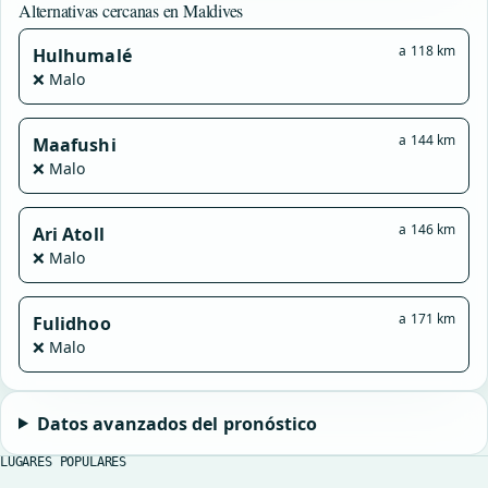
Alternativas cercanas en Maldives
a 118 km
Hulhumalé
❌ Malo
a 144 km
Maafushi
❌ Malo
a 146 km
Ari Atoll
❌ Malo
a 171 km
Fulidhoo
❌ Malo
Datos avanzados del pronóstico
LUGARES POPULARES