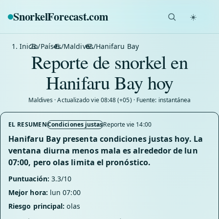
SnorkelForecast
.com
☀️
Inicio
/
Países
/
Maldives
/
Hanifaru Bay
Reporte de snorkel en
Hanifaru Bay hoy
Maldives · Actualizado vie 08:48 (+05) · Fuente: instantánea
EL RESUMEN
Condiciones justas
Reporte vie 14:00
Hanifaru Bay presenta condiciones justas hoy. La
ventana diurna menos mala es alrededor de lun
07:00, pero olas limita el pronóstico.
Puntuación:
3.3/10
Mejor hora:
lun 07:00
Riesgo principal:
olas