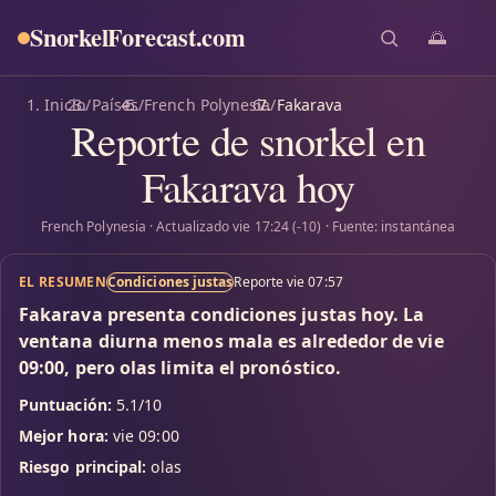
SnorkelForecast
.com
🌅
Inicio
/
Países
/
French Polynesia
/
Fakarava
Reporte de snorkel en
Fakarava hoy
French Polynesia · Actualizado vie 17:24 (-10) · Fuente: instantánea
EL RESUMEN
Condiciones justas
Reporte vie 07:57
Fakarava presenta condiciones justas hoy. La
ventana diurna menos mala es alrededor de vie
09:00, pero olas limita el pronóstico.
Puntuación:
5.1/10
Mejor hora:
vie 09:00
Riesgo principal:
olas