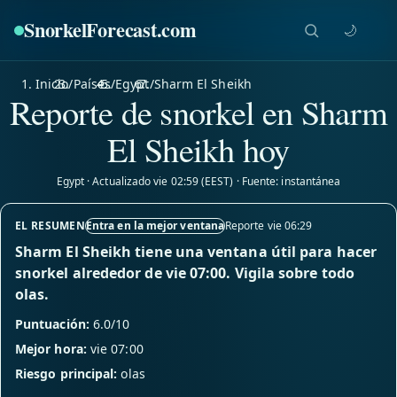
SnorkelForecast
.com
🌙
Inicio
/
Países
/
Egypt
/
Sharm El Sheikh
Reporte de snorkel en Sharm
El Sheikh hoy
Egypt · Actualizado vie 02:59 (EEST) · Fuente: instantánea
EL RESUMEN
Entra en la mejor ventana
Reporte vie 06:29
Sharm El Sheikh tiene una ventana útil para hacer
snorkel alrededor de vie 07:00. Vigila sobre todo
olas.
Puntuación:
6.0/10
Mejor hora:
vie 07:00
Riesgo principal:
olas