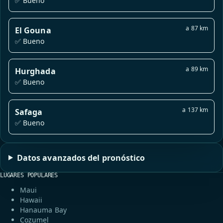
✅ Bueno
a 87 km
El Gouna
✅ Bueno
a 89 km
Hurghada
✅ Bueno
a 137 km
Safaga
✅ Bueno
Datos avanzados del pronóstico
LUGARES POPULARES
Maui
Hawaii
Hanauma Bay
Cozumel